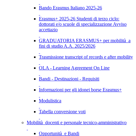
Bando Erasmus Italiano 2025-26
Erasmus+ 2025-26 Studenti di terzo ciclo:
dottorati e/o scuole di specializzazione Avviso
accettazio
GRADUATORIA ERASMUS+ per mobilità a
fini di studio A.A. 2025/2026
Trasmissione transcript of records e after mobility
OLA - Learning Agreement On Line
Bandi - Destinazioni - Requisiti
Informazioni per gli idonei borse Erasmus+
Modulistica
Tabella conversione voti
Mobilità docenti e personale tecnico-amministrativo
Opportunità e Bandi