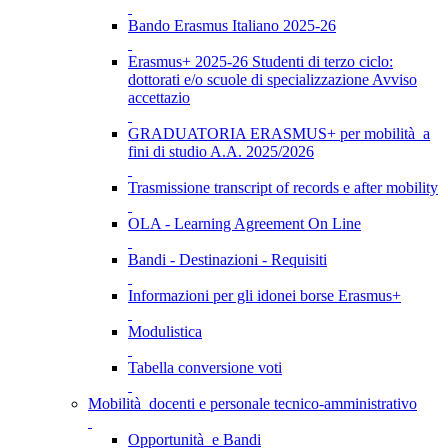
Bando Erasmus Italiano 2025-26
Erasmus+ 2025-26 Studenti di terzo ciclo:
dottorati e/o scuole di specializzazione Avviso
accettazio
GRADUATORIA ERASMUS+ per mobilità a
fini di studio A.A. 2025/2026
Trasmissione transcript of records e after mobility
OLA - Learning Agreement On Line
Bandi - Destinazioni - Requisiti
Informazioni per gli idonei borse Erasmus+
Modulistica
Tabella conversione voti
Mobilità docenti e personale tecnico-amministrativo
Opportunità e Bandi