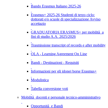
Bando Erasmus Italiano 2025-26
Erasmus+ 2025-26 Studenti di terzo ciclo:
dottorati e/o scuole di specializzazione Avviso
accettazio
GRADUATORIA ERASMUS+ per mobilità a
fini di studio A.A. 2025/2026
Trasmissione transcript of records e after mobility
OLA - Learning Agreement On Line
Bandi - Destinazioni - Requisiti
Informazioni per gli idonei borse Erasmus+
Modulistica
Tabella conversione voti
Mobilità docenti e personale tecnico-amministrativo
Opportunità e Bandi