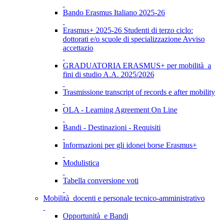
Bando Erasmus Italiano 2025-26
Erasmus+ 2025-26 Studenti di terzo ciclo:
dottorati e/o scuole di specializzazione Avviso
accettazio
GRADUATORIA ERASMUS+ per mobilità a
fini di studio A.A. 2025/2026
Trasmissione transcript of records e after mobility
OLA - Learning Agreement On Line
Bandi - Destinazioni - Requisiti
Informazioni per gli idonei borse Erasmus+
Modulistica
Tabella conversione voti
Mobilità docenti e personale tecnico-amministrativo
Opportunità e Bandi