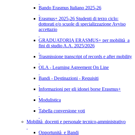
Bando Erasmus Italiano 2025-26
Erasmus+ 2025-26 Studenti di terzo ciclo:
dottorati e/o scuole di specializzazione Avviso
accettazio
GRADUATORIA ERASMUS+ per mobilità a
fini di studio A.A. 2025/2026
Trasmissione transcript of records e after mobility
OLA - Learning Agreement On Line
Bandi - Destinazioni - Requisiti
Informazioni per gli idonei borse Erasmus+
Modulistica
Tabella conversione voti
Mobilità docenti e personale tecnico-amministrativo
Opportunità e Bandi