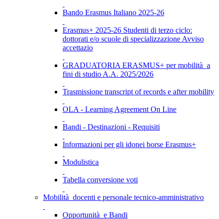
Bando Erasmus Italiano 2025-26
Erasmus+ 2025-26 Studenti di terzo ciclo:
dottorati e/o scuole di specializzazione Avviso
accettazio
GRADUATORIA ERASMUS+ per mobilità a
fini di studio A.A. 2025/2026
Trasmissione transcript of records e after mobility
OLA - Learning Agreement On Line
Bandi - Destinazioni - Requisiti
Informazioni per gli idonei borse Erasmus+
Modulistica
Tabella conversione voti
Mobilità docenti e personale tecnico-amministrativo
Opportunità e Bandi