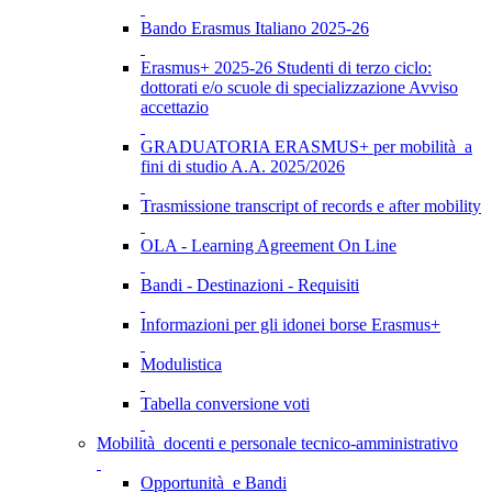
Bando Erasmus Italiano 2025-26
Erasmus+ 2025-26 Studenti di terzo ciclo:
dottorati e/o scuole di specializzazione Avviso
accettazio
GRADUATORIA ERASMUS+ per mobilità a
fini di studio A.A. 2025/2026
Trasmissione transcript of records e after mobility
OLA - Learning Agreement On Line
Bandi - Destinazioni - Requisiti
Informazioni per gli idonei borse Erasmus+
Modulistica
Tabella conversione voti
Mobilità docenti e personale tecnico-amministrativo
Opportunità e Bandi