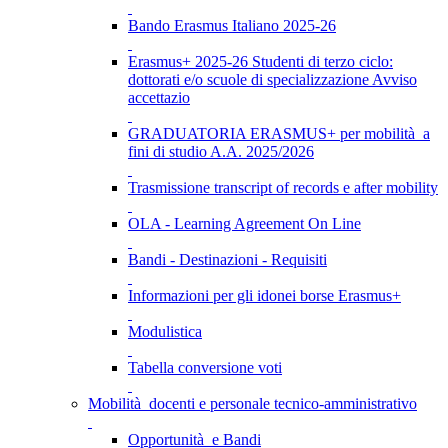
Bando Erasmus Italiano 2025-26
Erasmus+ 2025-26 Studenti di terzo ciclo:
dottorati e/o scuole di specializzazione Avviso
accettazio
GRADUATORIA ERASMUS+ per mobilità a
fini di studio A.A. 2025/2026
Trasmissione transcript of records e after mobility
OLA - Learning Agreement On Line
Bandi - Destinazioni - Requisiti
Informazioni per gli idonei borse Erasmus+
Modulistica
Tabella conversione voti
Mobilità docenti e personale tecnico-amministrativo
Opportunità e Bandi