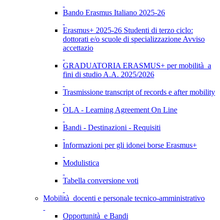
Bando Erasmus Italiano 2025-26
Erasmus+ 2025-26 Studenti di terzo ciclo:
dottorati e/o scuole di specializzazione Avviso
accettazio
GRADUATORIA ERASMUS+ per mobilità a
fini di studio A.A. 2025/2026
Trasmissione transcript of records e after mobility
OLA - Learning Agreement On Line
Bandi - Destinazioni - Requisiti
Informazioni per gli idonei borse Erasmus+
Modulistica
Tabella conversione voti
Mobilità docenti e personale tecnico-amministrativo
Opportunità e Bandi