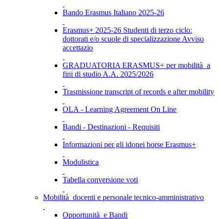
Bando Erasmus Italiano 2025-26
Erasmus+ 2025-26 Studenti di terzo ciclo:
dottorati e/o scuole di specializzazione Avviso
accettazio
GRADUATORIA ERASMUS+ per mobilità a
fini di studio A.A. 2025/2026
Trasmissione transcript of records e after mobility
OLA - Learning Agreement On Line
Bandi - Destinazioni - Requisiti
Informazioni per gli idonei borse Erasmus+
Modulistica
Tabella conversione voti
Mobilità docenti e personale tecnico-amministrativo
Opportunità e Bandi