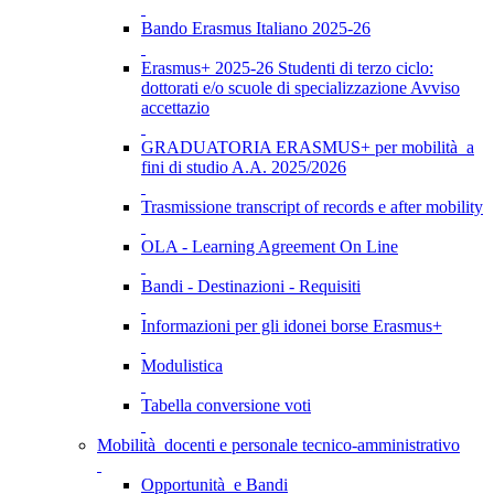
Bando Erasmus Italiano 2025-26
Erasmus+ 2025-26 Studenti di terzo ciclo:
dottorati e/o scuole di specializzazione Avviso
accettazio
GRADUATORIA ERASMUS+ per mobilità a
fini di studio A.A. 2025/2026
Trasmissione transcript of records e after mobility
OLA - Learning Agreement On Line
Bandi - Destinazioni - Requisiti
Informazioni per gli idonei borse Erasmus+
Modulistica
Tabella conversione voti
Mobilità docenti e personale tecnico-amministrativo
Opportunità e Bandi