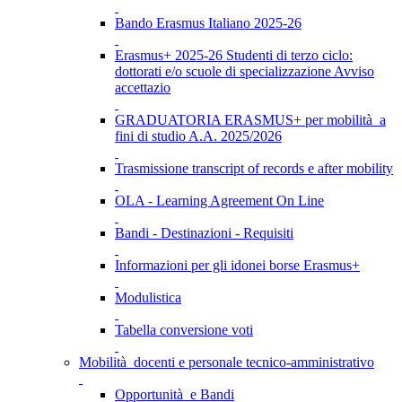
Bando Erasmus Italiano 2025-26
Erasmus+ 2025-26 Studenti di terzo ciclo:
dottorati e/o scuole di specializzazione Avviso
accettazio
GRADUATORIA ERASMUS+ per mobilità a
fini di studio A.A. 2025/2026
Trasmissione transcript of records e after mobility
OLA - Learning Agreement On Line
Bandi - Destinazioni - Requisiti
Informazioni per gli idonei borse Erasmus+
Modulistica
Tabella conversione voti
Mobilità docenti e personale tecnico-amministrativo
Opportunità e Bandi