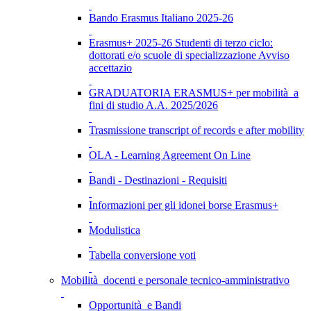
Bando Erasmus Italiano 2025-26
Erasmus+ 2025-26 Studenti di terzo ciclo:
dottorati e/o scuole di specializzazione Avviso
accettazio
GRADUATORIA ERASMUS+ per mobilità a
fini di studio A.A. 2025/2026
Trasmissione transcript of records e after mobility
OLA - Learning Agreement On Line
Bandi - Destinazioni - Requisiti
Informazioni per gli idonei borse Erasmus+
Modulistica
Tabella conversione voti
Mobilità docenti e personale tecnico-amministrativo
Opportunità e Bandi