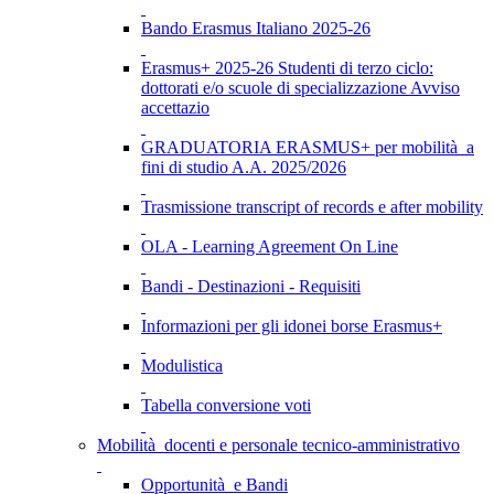
Bando Erasmus Italiano 2025-26
Erasmus+ 2025-26 Studenti di terzo ciclo:
dottorati e/o scuole di specializzazione Avviso
accettazio
GRADUATORIA ERASMUS+ per mobilità a
fini di studio A.A. 2025/2026
Trasmissione transcript of records e after mobility
OLA - Learning Agreement On Line
Bandi - Destinazioni - Requisiti
Informazioni per gli idonei borse Erasmus+
Modulistica
Tabella conversione voti
Mobilità docenti e personale tecnico-amministrativo
Opportunità e Bandi