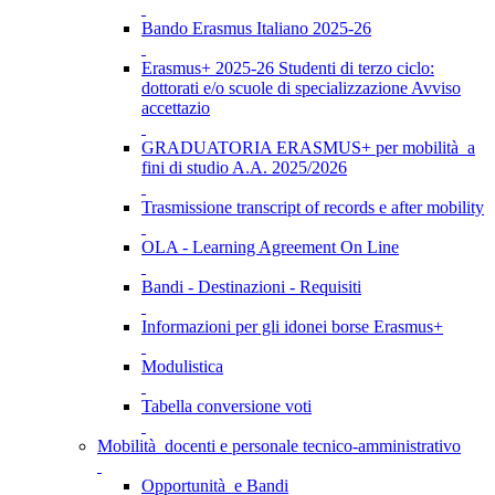
Bando Erasmus Italiano 2025-26
Erasmus+ 2025-26 Studenti di terzo ciclo:
dottorati e/o scuole di specializzazione Avviso
accettazio
GRADUATORIA ERASMUS+ per mobilità a
fini di studio A.A. 2025/2026
Trasmissione transcript of records e after mobility
OLA - Learning Agreement On Line
Bandi - Destinazioni - Requisiti
Informazioni per gli idonei borse Erasmus+
Modulistica
Tabella conversione voti
Mobilità docenti e personale tecnico-amministrativo
Opportunità e Bandi