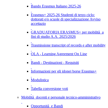
Bando Erasmus Italiano 2025-26
Erasmus+ 2025-26 Studenti di terzo ciclo:
dottorati e/o scuole di specializzazione Avviso
accettazio
GRADUATORIA ERASMUS+ per mobilità a
fini di studio A.A. 2025/2026
Trasmissione transcript of records e after mobility
OLA - Learning Agreement On Line
Bandi - Destinazioni - Requisiti
Informazioni per gli idonei borse Erasmus+
Modulistica
Tabella conversione voti
Mobilità docenti e personale tecnico-amministrativo
Opportunità e Bandi