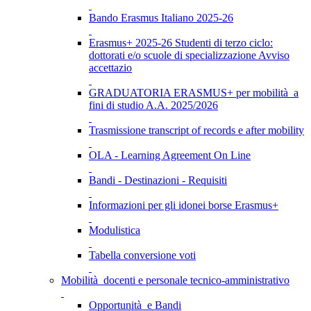
Bando Erasmus Italiano 2025-26
Erasmus+ 2025-26 Studenti di terzo ciclo:
dottorati e/o scuole di specializzazione Avviso
accettazio
GRADUATORIA ERASMUS+ per mobilità a
fini di studio A.A. 2025/2026
Trasmissione transcript of records e after mobility
OLA - Learning Agreement On Line
Bandi - Destinazioni - Requisiti
Informazioni per gli idonei borse Erasmus+
Modulistica
Tabella conversione voti
Mobilità docenti e personale tecnico-amministrativo
Opportunità e Bandi