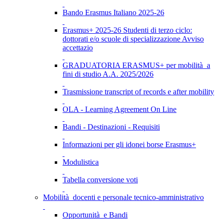
Bando Erasmus Italiano 2025-26
Erasmus+ 2025-26 Studenti di terzo ciclo:
dottorati e/o scuole di specializzazione Avviso
accettazio
GRADUATORIA ERASMUS+ per mobilità a
fini di studio A.A. 2025/2026
Trasmissione transcript of records e after mobility
OLA - Learning Agreement On Line
Bandi - Destinazioni - Requisiti
Informazioni per gli idonei borse Erasmus+
Modulistica
Tabella conversione voti
Mobilità docenti e personale tecnico-amministrativo
Opportunità e Bandi