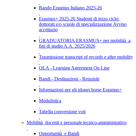
Bando Erasmus Italiano 2025-26
Erasmus+ 2025-26 Studenti di terzo ciclo:
dottorati e/o scuole di specializzazione Avviso
accettazio
GRADUATORIA ERASMUS+ per mobilità a
fini di studio A.A. 2025/2026
Trasmissione transcript of records e after mobility
OLA - Learning Agreement On Line
Bandi - Destinazioni - Requisiti
Informazioni per gli idonei borse Erasmus+
Modulistica
Tabella conversione voti
Mobilità docenti e personale tecnico-amministrativo
Opportunità e Bandi