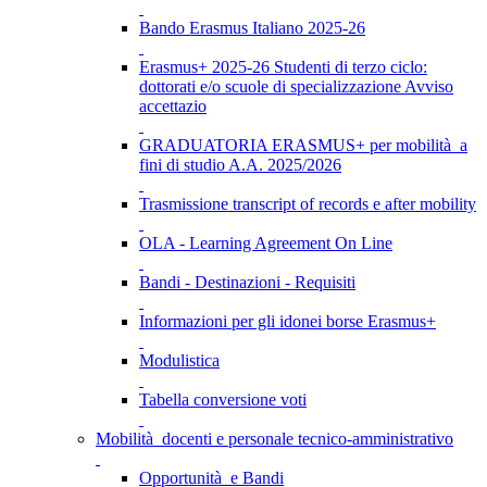
Bando Erasmus Italiano 2025-26
Erasmus+ 2025-26 Studenti di terzo ciclo:
dottorati e/o scuole di specializzazione Avviso
accettazio
GRADUATORIA ERASMUS+ per mobilità a
fini di studio A.A. 2025/2026
Trasmissione transcript of records e after mobility
OLA - Learning Agreement On Line
Bandi - Destinazioni - Requisiti
Informazioni per gli idonei borse Erasmus+
Modulistica
Tabella conversione voti
Mobilità docenti e personale tecnico-amministrativo
Opportunità e Bandi