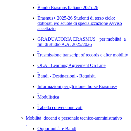
Bando Erasmus Italiano 2025-26
Erasmus+ 2025-26 Studenti di terzo ciclo:
dottorati e/o scuole di specializzazione Avviso
accettazio
GRADUATORIA ERASMUS+ per mobilità a
fini di studio A.A. 2025/2026
Trasmissione transcript of records e after mobility
OLA - Learning Agreement On Line
Bandi - Destinazioni - Requisiti
Informazioni per gli idonei borse Erasmus+
Modulistica
Tabella conversione voti
Mobilità docenti e personale tecnico-amministrativo
Opportunità e Bandi