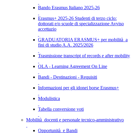
Bando Erasmus Italiano 2025-26
Erasmus+ 2025-26 Studenti di terzo ciclo:
dottorati e/o scuole di specializzazione Avviso
accettazio
GRADUATORIA ERASMUS+ per mobilità a
fini di studio A.A. 2025/2026
Trasmissione transcript of records e after mobility
OLA - Learning Agreement On Line
Bandi - Destinazioni - Requisiti
Informazioni per gli idonei borse Erasmus+
Modulistica
Tabella conversione voti
Mobilità docenti e personale tecnico-amministrativo
Opportunità e Bandi