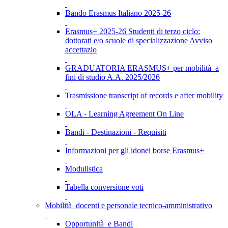
Bando Erasmus Italiano 2025-26
Erasmus+ 2025-26 Studenti di terzo ciclo:
dottorati e/o scuole di specializzazione Avviso
accettazio
GRADUATORIA ERASMUS+ per mobilità a
fini di studio A.A. 2025/2026
Trasmissione transcript of records e after mobility
OLA - Learning Agreement On Line
Bandi - Destinazioni - Requisiti
Informazioni per gli idonei borse Erasmus+
Modulistica
Tabella conversione voti
Mobilità docenti e personale tecnico-amministrativo
Opportunità e Bandi