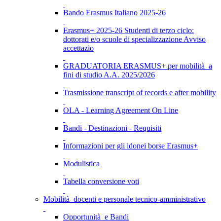
Bando Erasmus Italiano 2025-26
Erasmus+ 2025-26 Studenti di terzo ciclo:
dottorati e/o scuole di specializzazione Avviso
accettazio
GRADUATORIA ERASMUS+ per mobilità a
fini di studio A.A. 2025/2026
Trasmissione transcript of records e after mobility
OLA - Learning Agreement On Line
Bandi - Destinazioni - Requisiti
Informazioni per gli idonei borse Erasmus+
Modulistica
Tabella conversione voti
Mobilità docenti e personale tecnico-amministrativo
Opportunità e Bandi