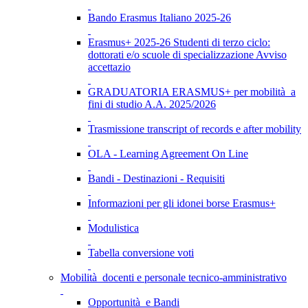
Bando Erasmus Italiano 2025-26
Erasmus+ 2025-26 Studenti di terzo ciclo:
dottorati e/o scuole di specializzazione Avviso
accettazio
GRADUATORIA ERASMUS+ per mobilità a
fini di studio A.A. 2025/2026
Trasmissione transcript of records e after mobility
OLA - Learning Agreement On Line
Bandi - Destinazioni - Requisiti
Informazioni per gli idonei borse Erasmus+
Modulistica
Tabella conversione voti
Mobilità docenti e personale tecnico-amministrativo
Opportunità e Bandi