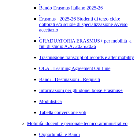
Bando Erasmus Italiano 2025-26
Erasmus+ 2025-26 Studenti di terzo ciclo:
dottorati e/o scuole di specializzazione Avviso
accettazio
GRADUATORIA ERASMUS+ per mobilità a
fini di studio A.A. 2025/2026
Trasmissione transcript of records e after mobility
OLA - Learning Agreement On Line
Bandi - Destinazioni - Requisiti
Informazioni per gli idonei borse Erasmus+
Modulistica
Tabella conversione voti
Mobilità docenti e personale tecnico-amministrativo
Opportunità e Bandi