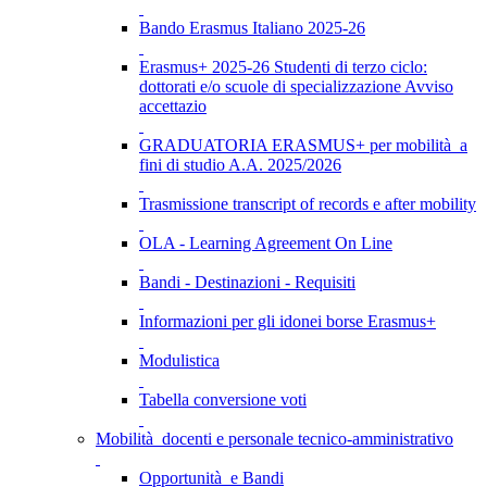
Bando Erasmus Italiano 2025-26
Erasmus+ 2025-26 Studenti di terzo ciclo:
dottorati e/o scuole di specializzazione Avviso
accettazio
GRADUATORIA ERASMUS+ per mobilità a
fini di studio A.A. 2025/2026
Trasmissione transcript of records e after mobility
OLA - Learning Agreement On Line
Bandi - Destinazioni - Requisiti
Informazioni per gli idonei borse Erasmus+
Modulistica
Tabella conversione voti
Mobilità docenti e personale tecnico-amministrativo
Opportunità e Bandi