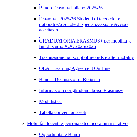
Bando Erasmus Italiano 2025-26
Erasmus+ 2025-26 Studenti di terzo ciclo:
dottorati e/o scuole di specializzazione Avviso
accettazio
GRADUATORIA ERASMUS+ per mobilità a
fini di studio A.A. 2025/2026
Trasmissione transcript of records e after mobility
OLA - Learning Agreement On Line
Bandi - Destinazioni - Requisiti
Informazioni per gli idonei borse Erasmus+
Modulistica
Tabella conversione voti
Mobilità docenti e personale tecnico-amministrativo
Opportunità e Bandi