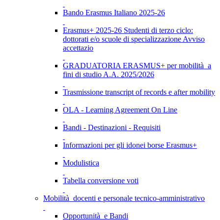
Bando Erasmus Italiano 2025-26
Erasmus+ 2025-26 Studenti di terzo ciclo:
dottorati e/o scuole di specializzazione Avviso
accettazio
GRADUATORIA ERASMUS+ per mobilità a
fini di studio A.A. 2025/2026
Trasmissione transcript of records e after mobility
OLA - Learning Agreement On Line
Bandi - Destinazioni - Requisiti
Informazioni per gli idonei borse Erasmus+
Modulistica
Tabella conversione voti
Mobilità docenti e personale tecnico-amministrativo
Opportunità e Bandi