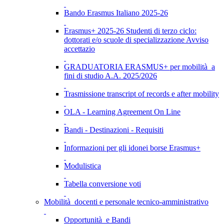
Bando Erasmus Italiano 2025-26
Erasmus+ 2025-26 Studenti di terzo ciclo:
dottorati e/o scuole di specializzazione Avviso
accettazio
GRADUATORIA ERASMUS+ per mobilità a
fini di studio A.A. 2025/2026
Trasmissione transcript of records e after mobility
OLA - Learning Agreement On Line
Bandi - Destinazioni - Requisiti
Informazioni per gli idonei borse Erasmus+
Modulistica
Tabella conversione voti
Mobilità docenti e personale tecnico-amministrativo
Opportunità e Bandi