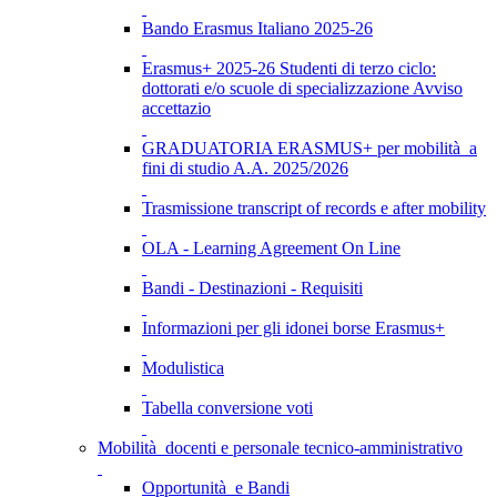
Bando Erasmus Italiano 2025-26
Erasmus+ 2025-26 Studenti di terzo ciclo:
dottorati e/o scuole di specializzazione Avviso
accettazio
GRADUATORIA ERASMUS+ per mobilità a
fini di studio A.A. 2025/2026
Trasmissione transcript of records e after mobility
OLA - Learning Agreement On Line
Bandi - Destinazioni - Requisiti
Informazioni per gli idonei borse Erasmus+
Modulistica
Tabella conversione voti
Mobilità docenti e personale tecnico-amministrativo
Opportunità e Bandi