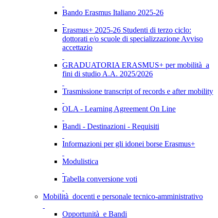
Bando Erasmus Italiano 2025-26
Erasmus+ 2025-26 Studenti di terzo ciclo:
dottorati e/o scuole di specializzazione Avviso
accettazio
GRADUATORIA ERASMUS+ per mobilità a
fini di studio A.A. 2025/2026
Trasmissione transcript of records e after mobility
OLA - Learning Agreement On Line
Bandi - Destinazioni - Requisiti
Informazioni per gli idonei borse Erasmus+
Modulistica
Tabella conversione voti
Mobilità docenti e personale tecnico-amministrativo
Opportunità e Bandi