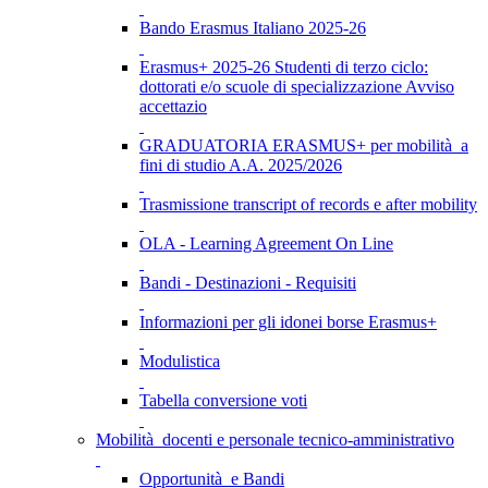
Bando Erasmus Italiano 2025-26
Erasmus+ 2025-26 Studenti di terzo ciclo:
dottorati e/o scuole di specializzazione Avviso
accettazio
GRADUATORIA ERASMUS+ per mobilità a
fini di studio A.A. 2025/2026
Trasmissione transcript of records e after mobility
OLA - Learning Agreement On Line
Bandi - Destinazioni - Requisiti
Informazioni per gli idonei borse Erasmus+
Modulistica
Tabella conversione voti
Mobilità docenti e personale tecnico-amministrativo
Opportunità e Bandi