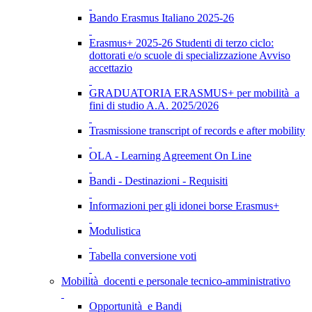
Bando Erasmus Italiano 2025-26
Erasmus+ 2025-26 Studenti di terzo ciclo:
dottorati e/o scuole di specializzazione Avviso
accettazio
GRADUATORIA ERASMUS+ per mobilità a
fini di studio A.A. 2025/2026
Trasmissione transcript of records e after mobility
OLA - Learning Agreement On Line
Bandi - Destinazioni - Requisiti
Informazioni per gli idonei borse Erasmus+
Modulistica
Tabella conversione voti
Mobilità docenti e personale tecnico-amministrativo
Opportunità e Bandi