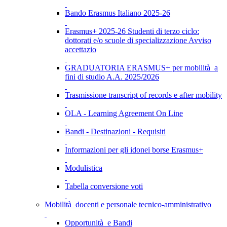
Bando Erasmus Italiano 2025-26
Erasmus+ 2025-26 Studenti di terzo ciclo:
dottorati e/o scuole di specializzazione Avviso
accettazio
GRADUATORIA ERASMUS+ per mobilità a
fini di studio A.A. 2025/2026
Trasmissione transcript of records e after mobility
OLA - Learning Agreement On Line
Bandi - Destinazioni - Requisiti
Informazioni per gli idonei borse Erasmus+
Modulistica
Tabella conversione voti
Mobilità docenti e personale tecnico-amministrativo
Opportunità e Bandi