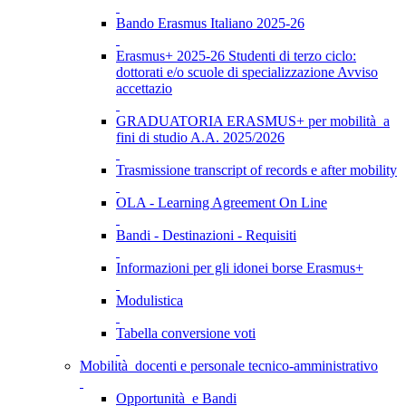
Bando Erasmus Italiano 2025-26
Erasmus+ 2025-26 Studenti di terzo ciclo:
dottorati e/o scuole di specializzazione Avviso
accettazio
GRADUATORIA ERASMUS+ per mobilità a
fini di studio A.A. 2025/2026
Trasmissione transcript of records e after mobility
OLA - Learning Agreement On Line
Bandi - Destinazioni - Requisiti
Informazioni per gli idonei borse Erasmus+
Modulistica
Tabella conversione voti
Mobilità docenti e personale tecnico-amministrativo
Opportunità e Bandi