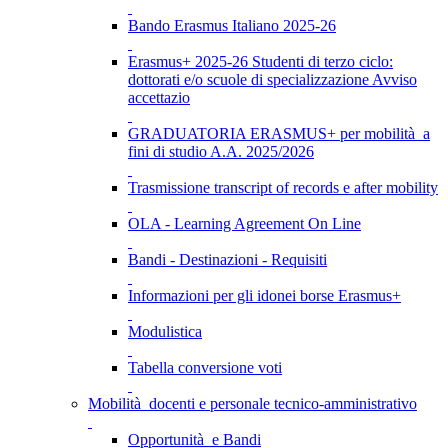
Bando Erasmus Italiano 2025-26
Erasmus+ 2025-26 Studenti di terzo ciclo:
dottorati e/o scuole di specializzazione Avviso
accettazio
GRADUATORIA ERASMUS+ per mobilità a
fini di studio A.A. 2025/2026
Trasmissione transcript of records e after mobility
OLA - Learning Agreement On Line
Bandi - Destinazioni - Requisiti
Informazioni per gli idonei borse Erasmus+
Modulistica
Tabella conversione voti
Mobilità docenti e personale tecnico-amministrativo
Opportunità e Bandi