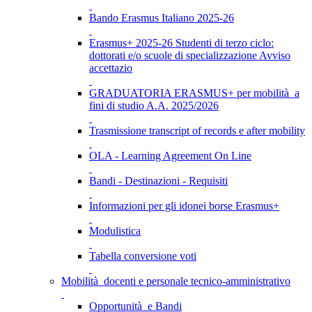
Bando Erasmus Italiano 2025-26
Erasmus+ 2025-26 Studenti di terzo ciclo:
dottorati e/o scuole di specializzazione Avviso
accettazio
GRADUATORIA ERASMUS+ per mobilità a
fini di studio A.A. 2025/2026
Trasmissione transcript of records e after mobility
OLA - Learning Agreement On Line
Bandi - Destinazioni - Requisiti
Informazioni per gli idonei borse Erasmus+
Modulistica
Tabella conversione voti
Mobilità docenti e personale tecnico-amministrativo
Opportunità e Bandi