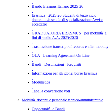
Bando Erasmus Italiano 2025-26
Erasmus+ 2025-26 Studenti di terzo ciclo:
dottorati e/o scuole di specializzazione Avviso
accettazio
GRADUATORIA ERASMUS+ per mobilità a
fini di studio A.A. 2025/2026
Trasmissione transcript of records e after mobility
OLA - Learning Agreement On Line
Bandi - Destinazioni - Requisiti
Informazioni per gli idonei borse Erasmus+
Modulistica
Tabella conversione voti
Mobilità docenti e personale tecnico-amministrativo
Opportunità e Bandi