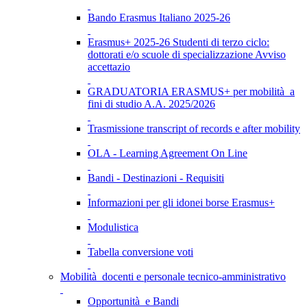
Bando Erasmus Italiano 2025-26
Erasmus+ 2025-26 Studenti di terzo ciclo:
dottorati e/o scuole di specializzazione Avviso
accettazio
GRADUATORIA ERASMUS+ per mobilità a
fini di studio A.A. 2025/2026
Trasmissione transcript of records e after mobility
OLA - Learning Agreement On Line
Bandi - Destinazioni - Requisiti
Informazioni per gli idonei borse Erasmus+
Modulistica
Tabella conversione voti
Mobilità docenti e personale tecnico-amministrativo
Opportunità e Bandi