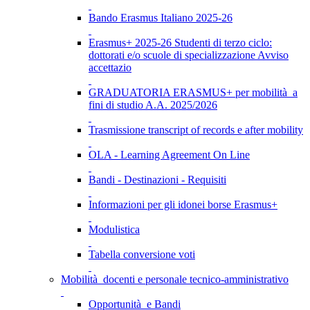
Bando Erasmus Italiano 2025-26
Erasmus+ 2025-26 Studenti di terzo ciclo:
dottorati e/o scuole di specializzazione Avviso
accettazio
GRADUATORIA ERASMUS+ per mobilità a
fini di studio A.A. 2025/2026
Trasmissione transcript of records e after mobility
OLA - Learning Agreement On Line
Bandi - Destinazioni - Requisiti
Informazioni per gli idonei borse Erasmus+
Modulistica
Tabella conversione voti
Mobilità docenti e personale tecnico-amministrativo
Opportunità e Bandi