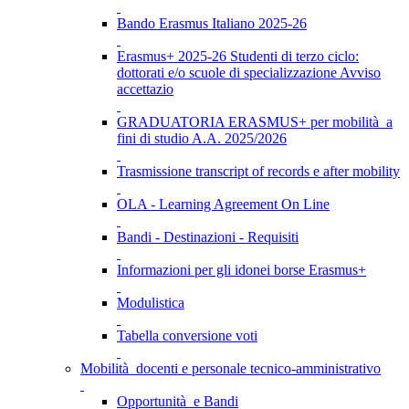
Bando Erasmus Italiano 2025-26
Erasmus+ 2025-26 Studenti di terzo ciclo:
dottorati e/o scuole di specializzazione Avviso
accettazio
GRADUATORIA ERASMUS+ per mobilità a
fini di studio A.A. 2025/2026
Trasmissione transcript of records e after mobility
OLA - Learning Agreement On Line
Bandi - Destinazioni - Requisiti
Informazioni per gli idonei borse Erasmus+
Modulistica
Tabella conversione voti
Mobilità docenti e personale tecnico-amministrativo
Opportunità e Bandi