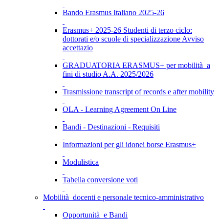
Bando Erasmus Italiano 2025-26
Erasmus+ 2025-26 Studenti di terzo ciclo:
dottorati e/o scuole di specializzazione Avviso
accettazio
GRADUATORIA ERASMUS+ per mobilità a
fini di studio A.A. 2025/2026
Trasmissione transcript of records e after mobility
OLA - Learning Agreement On Line
Bandi - Destinazioni - Requisiti
Informazioni per gli idonei borse Erasmus+
Modulistica
Tabella conversione voti
Mobilità docenti e personale tecnico-amministrativo
Opportunità e Bandi