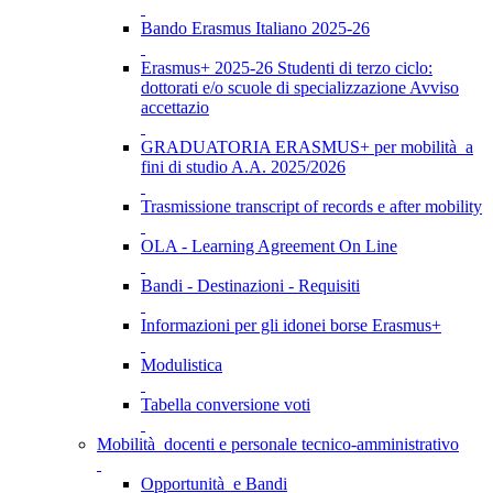
Bando Erasmus Italiano 2025-26
Erasmus+ 2025-26 Studenti di terzo ciclo:
dottorati e/o scuole di specializzazione Avviso
accettazio
GRADUATORIA ERASMUS+ per mobilità a
fini di studio A.A. 2025/2026
Trasmissione transcript of records e after mobility
OLA - Learning Agreement On Line
Bandi - Destinazioni - Requisiti
Informazioni per gli idonei borse Erasmus+
Modulistica
Tabella conversione voti
Mobilità docenti e personale tecnico-amministrativo
Opportunità e Bandi