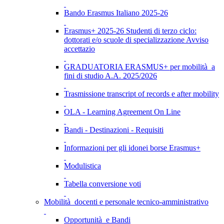
Bando Erasmus Italiano 2025-26
Erasmus+ 2025-26 Studenti di terzo ciclo:
dottorati e/o scuole di specializzazione Avviso
accettazio
GRADUATORIA ERASMUS+ per mobilità a
fini di studio A.A. 2025/2026
Trasmissione transcript of records e after mobility
OLA - Learning Agreement On Line
Bandi - Destinazioni - Requisiti
Informazioni per gli idonei borse Erasmus+
Modulistica
Tabella conversione voti
Mobilità docenti e personale tecnico-amministrativo
Opportunità e Bandi