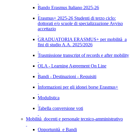
Bando Erasmus Italiano 2025-26
Erasmus+ 2025-26 Studenti di terzo ciclo:
dottorati e/o scuole di specializzazione Avviso
accettazio
GRADUATORIA ERASMUS+ per mobilità a
fini di studio A.A. 2025/2026
Trasmissione transcript of records e after mobility
OLA - Learning Agreement On Line
Bandi - Destinazioni - Requisiti
Informazioni per gli idonei borse Erasmus+
Modulistica
Tabella conversione voti
Mobilità docenti e personale tecnico-amministrativo
Opportunità e Bandi