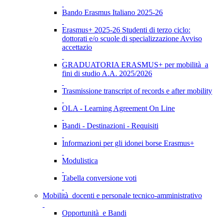
Bando Erasmus Italiano 2025-26
Erasmus+ 2025-26 Studenti di terzo ciclo:
dottorati e/o scuole di specializzazione Avviso
accettazio
GRADUATORIA ERASMUS+ per mobilità a
fini di studio A.A. 2025/2026
Trasmissione transcript of records e after mobility
OLA - Learning Agreement On Line
Bandi - Destinazioni - Requisiti
Informazioni per gli idonei borse Erasmus+
Modulistica
Tabella conversione voti
Mobilità docenti e personale tecnico-amministrativo
Opportunità e Bandi