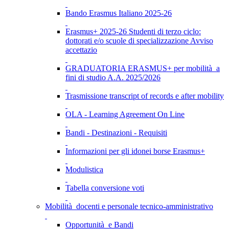
Bando Erasmus Italiano 2025-26
Erasmus+ 2025-26 Studenti di terzo ciclo:
dottorati e/o scuole di specializzazione Avviso
accettazio
GRADUATORIA ERASMUS+ per mobilità a
fini di studio A.A. 2025/2026
Trasmissione transcript of records e after mobility
OLA - Learning Agreement On Line
Bandi - Destinazioni - Requisiti
Informazioni per gli idonei borse Erasmus+
Modulistica
Tabella conversione voti
Mobilità docenti e personale tecnico-amministrativo
Opportunità e Bandi