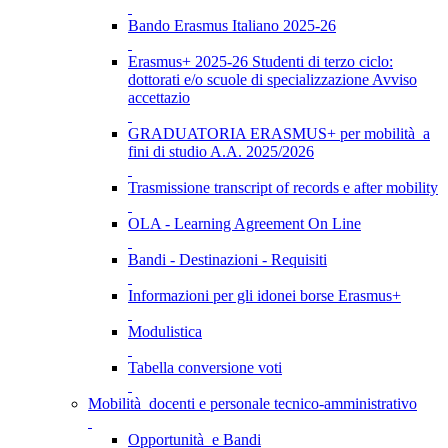
Bando Erasmus Italiano 2025-26
Erasmus+ 2025-26 Studenti di terzo ciclo:
dottorati e/o scuole di specializzazione Avviso
accettazio
GRADUATORIA ERASMUS+ per mobilità a
fini di studio A.A. 2025/2026
Trasmissione transcript of records e after mobility
OLA - Learning Agreement On Line
Bandi - Destinazioni - Requisiti
Informazioni per gli idonei borse Erasmus+
Modulistica
Tabella conversione voti
Mobilità docenti e personale tecnico-amministrativo
Opportunità e Bandi