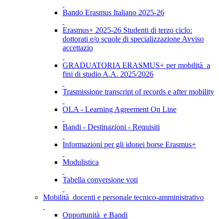
Bando Erasmus Italiano 2025-26
Erasmus+ 2025-26 Studenti di terzo ciclo:
dottorati e/o scuole di specializzazione Avviso
accettazio
GRADUATORIA ERASMUS+ per mobilità a
fini di studio A.A. 2025/2026
Trasmissione transcript of records e after mobility
OLA - Learning Agreement On Line
Bandi - Destinazioni - Requisiti
Informazioni per gli idonei borse Erasmus+
Modulistica
Tabella conversione voti
Mobilità docenti e personale tecnico-amministrativo
Opportunità e Bandi